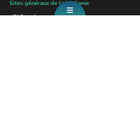
Sites généraux de la Wallonie
Wallonie.be
Gouvernement wallon
Service public de Wallonie
Wallex
Géoportail
Jobs
Nous contacter
Formulaire de contact
Espaces Wallonie