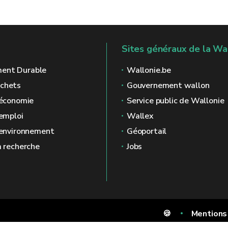
Sites généraux de la Wa
ent Durable
Wallonie.be
échets
Gouvernement wallon
l'économie
Service public de Wallonie
'emploi
Wallex
l'environnement
Géoportail
a recherche
Jobs
🍪
Mentions