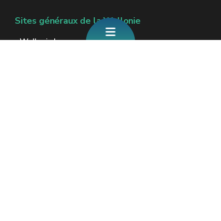
Sites généraux de la Wallonie
Wallonie.be
Gouvernement wallon
Service public de Wallonie
Wallex
Géoportail
Jobs
Nous contacter
Formulaire de contact