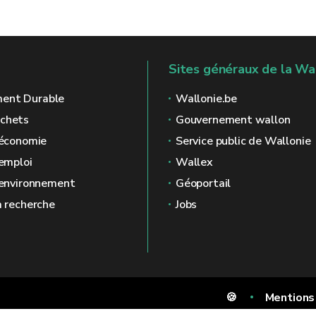
Sites généraux de la Wa
ent Durable
Wallonie.be
échets
Gouvernement wallon
l'économie
Service public de Wallonie
'emploi
Wallex
l'environnement
Géoportail
a recherche
Jobs
🍪
Mentions