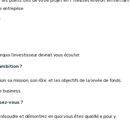
mer les points clés de votre projet en 7 minutes environ, en mettant
e entreprise.
?
quoi l’investisseur devrait vous écouter.
ambition ?
on, sa mission, son rôle, et les objectifs de la levée de fonds.
ée business.
sez-vous ?
 résoudre et démontrez en quoi vous êtes qualifié.e pour y