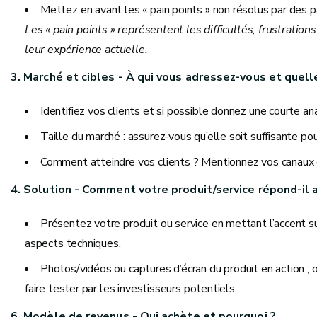
Mettez en avant les « pain points » non résolus par des pa
Les « pain points » représentent les difficultés, frustration
leur expérience actuelle.
3. Marché et cibles - À qui vous adressez-vous et quelle
Identifiez vos clients et si possible donnez une courte 
Taille du marché : assurez-vous qu’elle soit suffisante pou
Comment atteindre vos clients ? Mentionnez vos canaux de
4. Solution - Comment votre produit/service répond-il
Présentez votre produit ou service en mettant l’accent su
aspects techniques.
Photos/vidéos ou captures d’écran du produit en action ; o
faire tester par les investisseurs potentiels.
6. Modèle de revenus - Qui achète et pourquoi ?