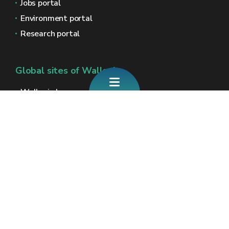
Jobs portal
Environment portal
Research portal
Global sites of Wallonia
Wallonie.be
Walloon government
Public service of Wallonia
Wallex
Geoportal
Jobs
Contact us