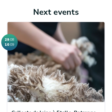
Next events
29
.08
10
.09